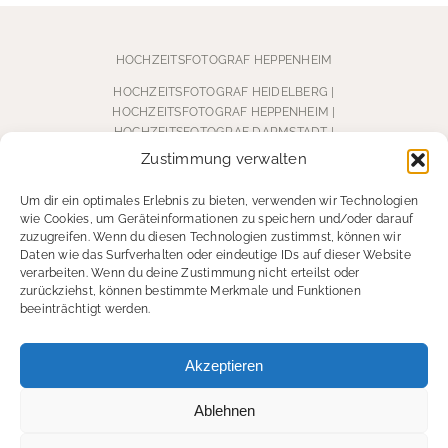
HOCHZEITSFOTOGRAF HEPPENHEIM
HOCHZEITSFOTOGRAF HEIDELBERG
|
HOCHZEITSFOTOGRAF HEPPENHEIM
|
HOCHZEITSFOTOGRAF DARMSTADT |
HOCHZEITSFOTOGRAF WEINHEIM
|
Zustimmung verwalten
HOCHZEITSFOTOGRAF BÜRSTADT
Um dir ein optimales Erlebnis zu bieten, verwenden wir Technologien
wie Cookies, um Geräteinformationen zu speichern und/oder darauf
zuzugreifen. Wenn du diesen Technologien zustimmst, können wir
Daten wie das Surfverhalten oder eindeutige IDs auf dieser Website
verarbeiten. Wenn du deine Zustimmung nicht erteilst oder
zurückziehst, können bestimmte Merkmale und Funktionen
beeinträchtigt werden.
KONTAKT
Akzeptieren
Ablehnen
DATENSCHUTZERKLÄRUNG